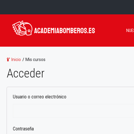
Saltar
al
contenido
NUE
Inicio
/
Mis cursos
Acceder
Usuario o correo electrónico
Contraseña