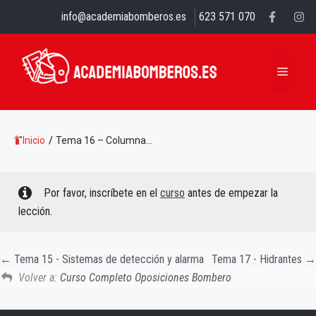
Saltar
info@academiabomberos.es
623 571 070
al
contenido
MENÚ
Inicio
/
Tema 16 – Columna...
Por favor, inscríbete en el
curso
antes de empezar la
lección.
Tema 15 - Sistemas de detección y alarma
Tema 17 - Hidrantes
Volver a:
Curso Completo Oposiciones Bombero