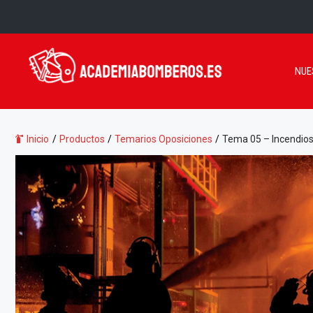
Saltar
al
contenido
NUE
Inicio
/
Productos
/
Temarios Oposiciones
/
Tema 05 – Incendios.