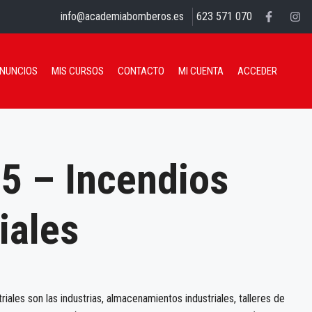
info@academiabomberos.es
623 571 070
ANUNCIOS
MIS CURSOS
CONTACTO
MI CUENTA
ACCEDER
5 – Incendios
iales
iales son las industrias, almacenamientos industriales, talleres de