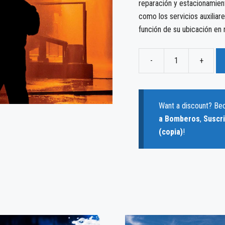
reparación y estacionamien
como los servicios auxiliar
función de su ubicación en r
-
+
Tema
05
-
Incendios
Want a discount? B
Industriales
a Bomberos
,
Suscr
cantidad
(copia)
!