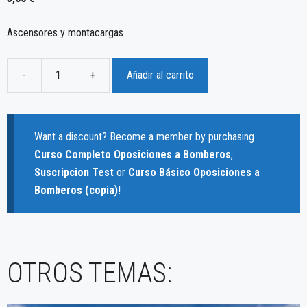
Ascensores y montacargas
-
+
Añadir al carrito
Tema
26
-
Ascensores
Want a discount? Become a member by purchasing
y
Curso Completo Oposiciones a Bomberos
,
montacargas
Suscripcion Test
or
Curso Básico Oposiciones a
cantidad
Bomberos (copia)
!
OTROS TEMAS: