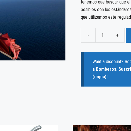
tenemos que buscar que el 
posibles con los estándare
que utilizamos este regulad
-
+
Tema
20
-
Rescate
Want a discount? B
en
a Bomberos
,
Suscr
Altura
(copia)
!
cantidad