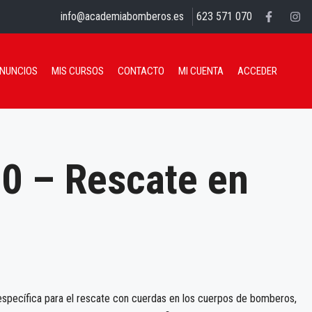
info@academiabomberos.es
623 571 070
ANUNCIOS
MIS CURSOS
CONTACTO
MI CUENTA
ACCEDER
0 – Rescate en
 específica para el rescate con cuerdas en los cuerpos de bomberos,