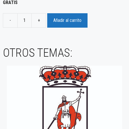
GRATIS
-
+
Añadir al carrito
Plan
de
normalización
lingüistica
OTROS TEMAS:
de
Gijón
cantidad